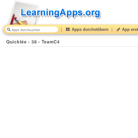
Apps durchstöbern
App erst
Quicktée - 38 - TeamC4