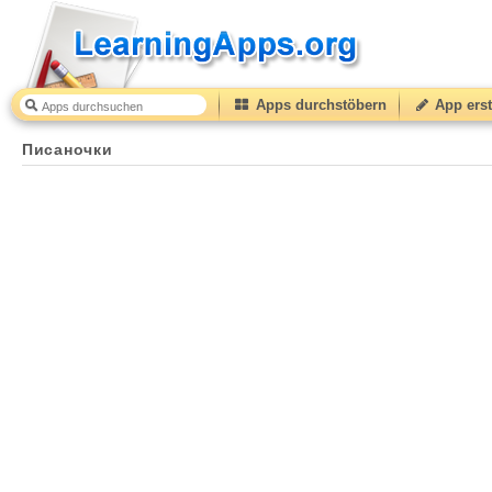
Apps durchstöbern
App erst
Писаночки