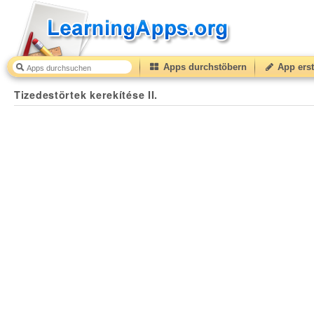
Apps durchstöbern
App erst
Tizedestörtek kerekítése II.