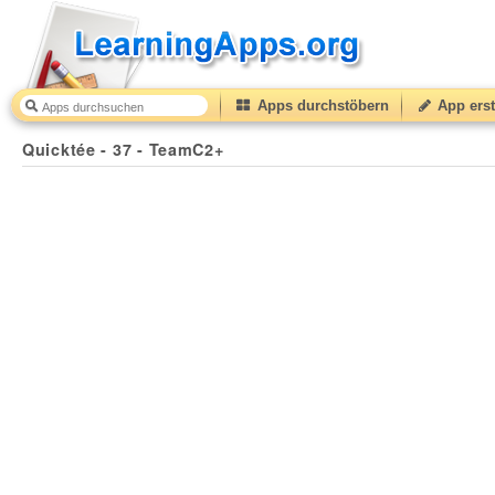
Apps durchstöbern
App erst
Quicktée - 37 - TeamC2+