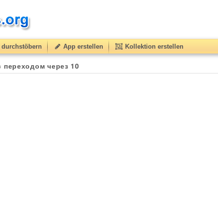
durchstöbern
App erstellen
Kollektion erstellen
30
(from
10
to
50
) based on
3
ratings.
 переходом через 10