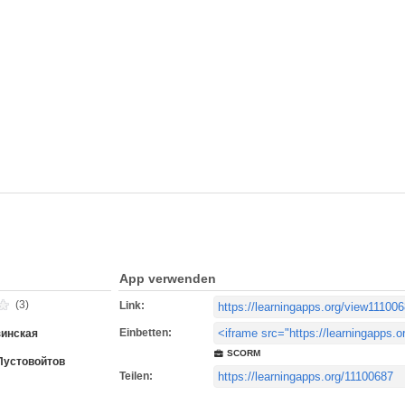
App verwenden
(3)
Link:
Einbetten:
зинская
SCORM
Пустовойтов
Teilen: