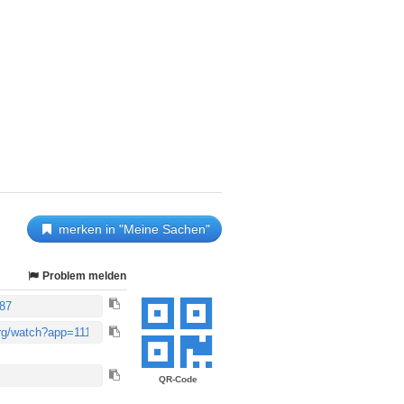
merken in "Meine Sachen"
Problem melden
QR-Code