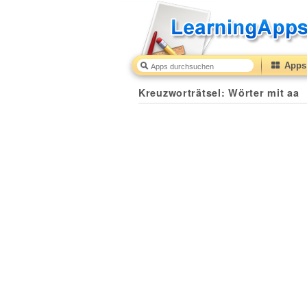
Apps 
Kreuzworträtsel: Wörter mit aa
50
(from
10
to
50
) base
Kreuzworträtsel: Wörter mit aa