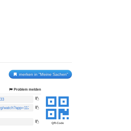
merken in "Meine Sachen"
Problem melden
QR-Code