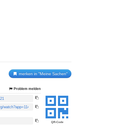
merken in "Meine Sachen"
Problem melden
QR-Code