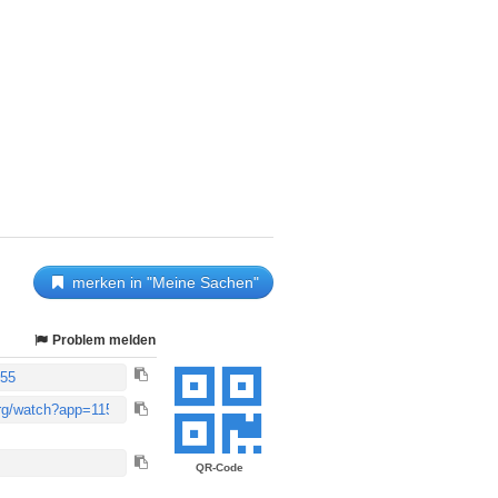
merken in "Meine Sachen"
Problem melden
QR-Code