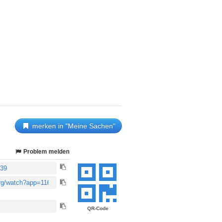
merken in "Meine Sachen"
Problem melden
QR-Code