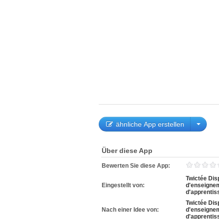
ähnliche App erstellen
Über diese App
Bewerten Sie diese App:
Twictée Disp
Eingestellt von:
d'enseignem
d'apprentis
Twictée Disp
Nach einer Idee von:
d'enseignem
d'apprentis