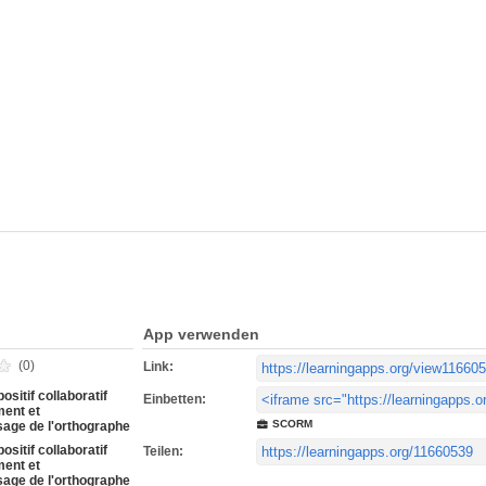
App verwenden
(0)
Link:
ositif collaboratif
Einbetten:
ent et
SCORM
sage de l'orthographe
ositif collaboratif
Teilen:
ent et
sage de l'orthographe