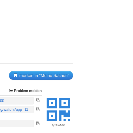
merken in "Meine Sachen"
Problem melden
QR-Code