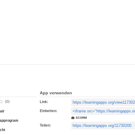
App verwenden
(0)
Link:
Einbetten:
air
SCORM
approgram
Teilen:
cht