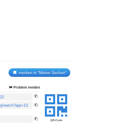
merken in "Meine Sachen"
Problem melden
QR-Code