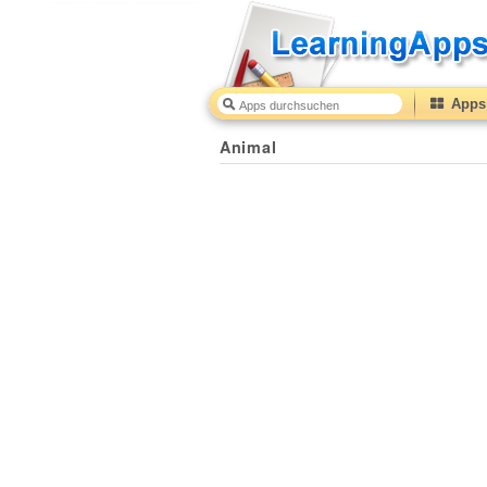
Apps 
Animal
50
(from
10
to
50
) based on
1
ratings.
Animal