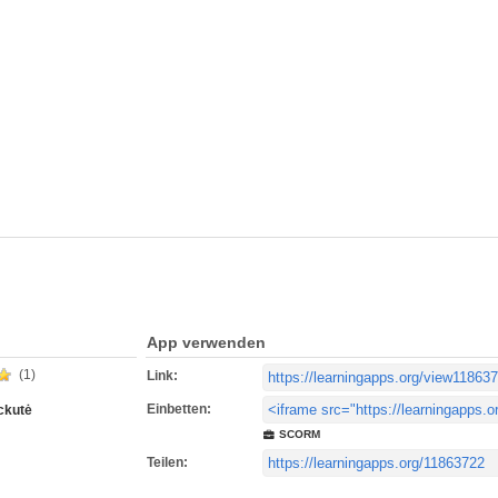
App verwenden
(1)
Link:
Einbetten:
ckutė
SCORM
Teilen: