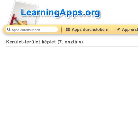
Apps durchstöbern
App erst
Kerület-terület képlet (7. osztály)