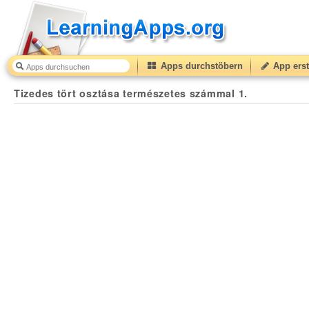
Apps durchstöbern
App erst
Tizedes tört osztása természetes számmal 1.
50
(from
Tizedes tört osztása természetes számmal 1.