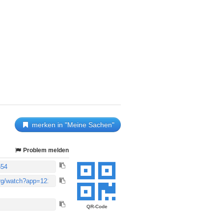
merken in "Meine Sachen"
Problem melden
QR-Code