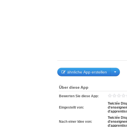
ähnliche App erstellen
Über diese App
Bewerten Sie diese App:
Twictée Disp
Eingestellt von:
d'enseignem
d'apprentis
Twictée Disp
Nach einer Idee von:
d'enseignem
d'apprentis