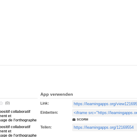
App verwenden
(0)
Link:
ositif collaboratif
Einbetten:
ent et
SCORM
sage de l'orthographe
ositif collaboratif
Teilen:
ent et
sage de l'orthographe