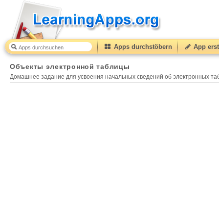
Apps durchstöbern
App erst
Объекты электронной таблицы
40
(from
10
to
50
) b
Объекты электронной таблицы
Домашнее задание для усвоения начальных сведений об электронных та