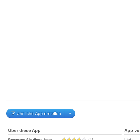
ähnliche App erstellen
Über diese App
App ve
(1)
Link: