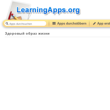
Apps durchstöbern
App erst
Здоровый образ жизни