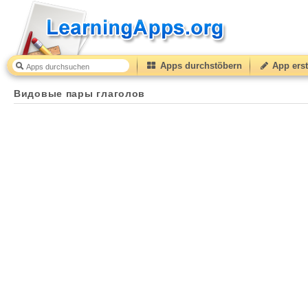
Apps durchstöbern
App erst
Видовые пары глаголов