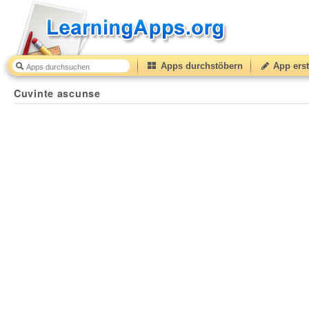
Apps durchstöbern
App erst
Cuvinte ascunse