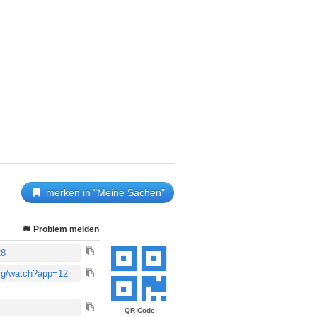
merken in "Meine Sachen"
Problem melden
QR-Code