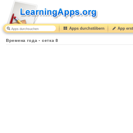
Apps durchstöbern
App erst
Времена года - сетка 8