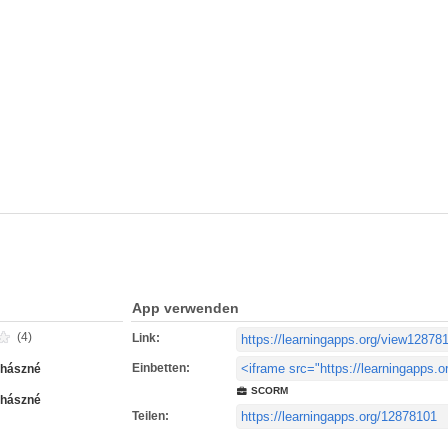
App verwenden
(4)
Link:
Einbetten:
uhászné
SCORM
uhászné
Teilen: