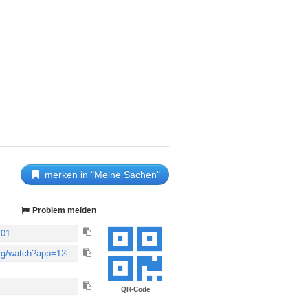
merken in "Meine Sachen"
Problem melden
QR-Code