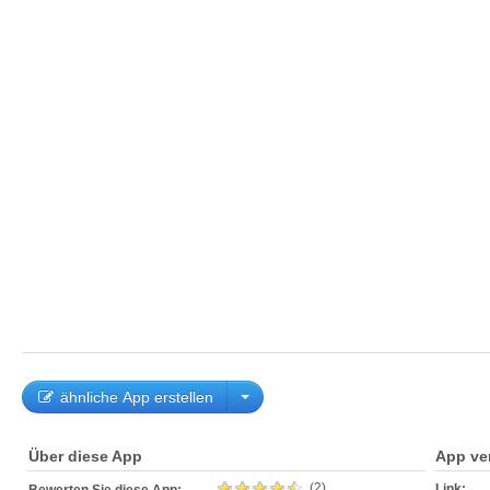
ähnliche App erstellen
Über diese App
App ve
(2)
Link: