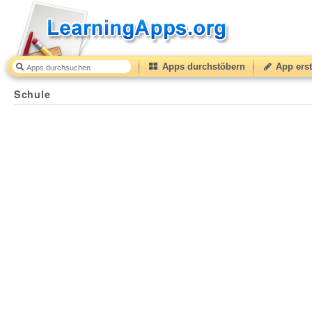
Apps durchstöbern
App erst
Schule