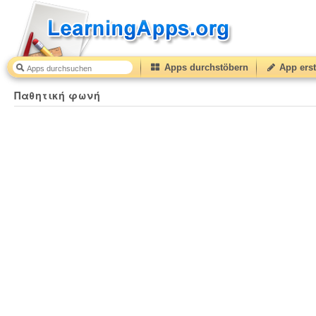
Apps durchstöbern
App erst
Παθητική φωνή