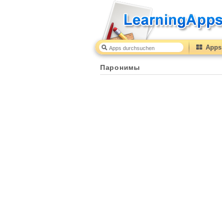
Apps 
Паронимы