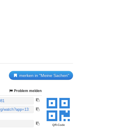
merken in "Meine Sachen"
Problem melden
QR-Code