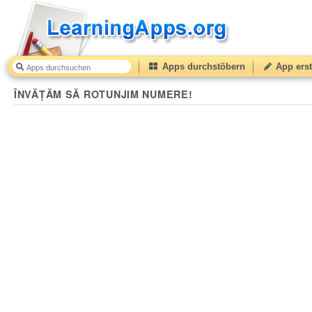
Apps durchstöbern
App erst
ÎNVĂȚĂM SĂ ROTUNJIM NUMERE!