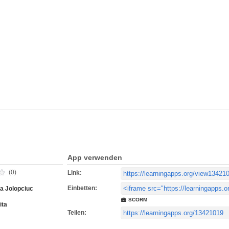
App verwenden
(0)
Link:
Einbetten:
ca Jolopciuc
SCORM
ita
Teilen: