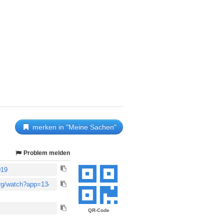
merken in "Meine Sachen"
Problem melden
QR-Code