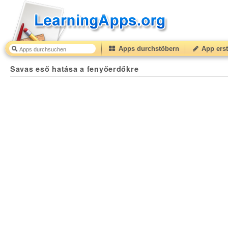
Apps durchstöbern
App erst
Savas eső hatása a fenyőerdőkre