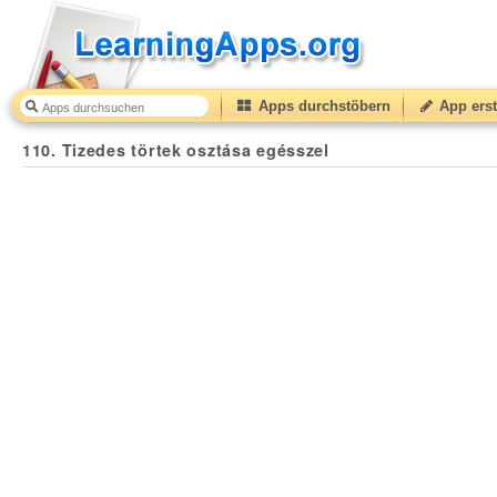
Apps durchstöbern
App erst
110. Tizedes törtek osztása egésszel