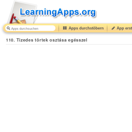
Apps durchstöbern
App erst
110. Tizedes törtek osztása egésszel