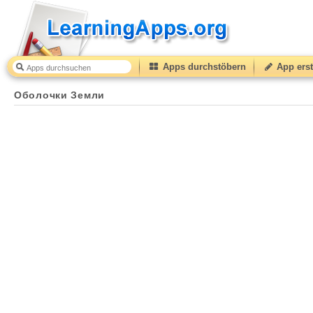
Apps durchstöbern
App erst
Оболочки Земли