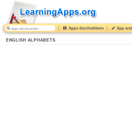
Apps durchstöbern
App erst
ENGLISH ALPHABETS
50
(from
10
to
50
) based on
1
r
ENGLISH ALPHABETS