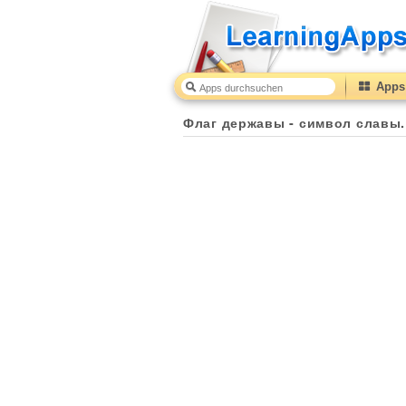
Apps 
Флаг державы - символ славы.