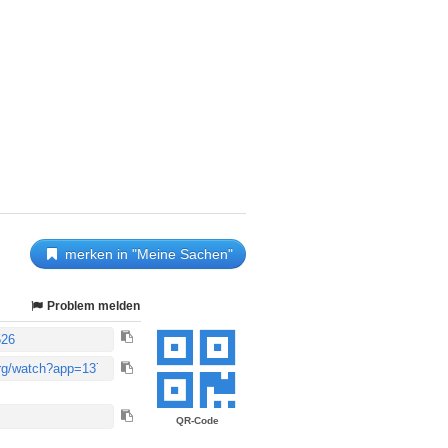
merken in "Meine Sachen"
Problem melden
QR-Code