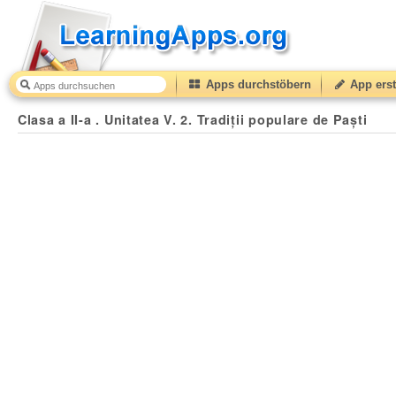
Apps durchstöbern
App erst
Clasa a II-a . Unitatea V. 2. Tradiții populare de Paști