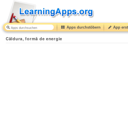
Apps durchstöbern
App erst
Căldura, formă de energie