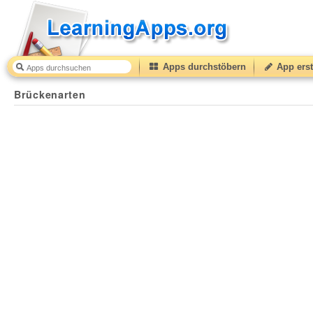
Apps durchstöbern
App erst
Brückenarten