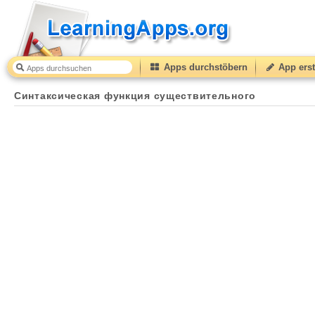
Apps durchstöbern
App erst
Синтаксическая функция существительного