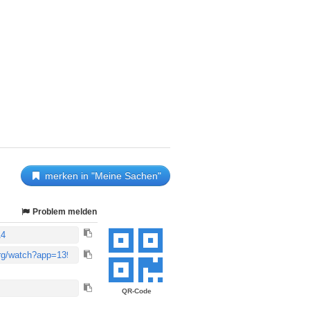
merken in "Meine Sachen"
Problem melden
QR-Code