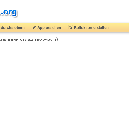
durchstöbern
App erstellen
Kollektion erstellen
агальний огляд творчості)