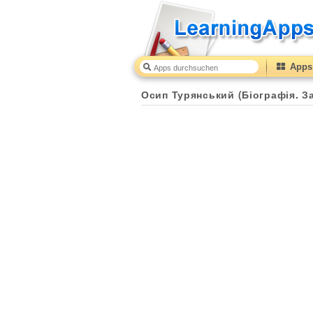
Apps 
Осип Турянський (Біографія. З