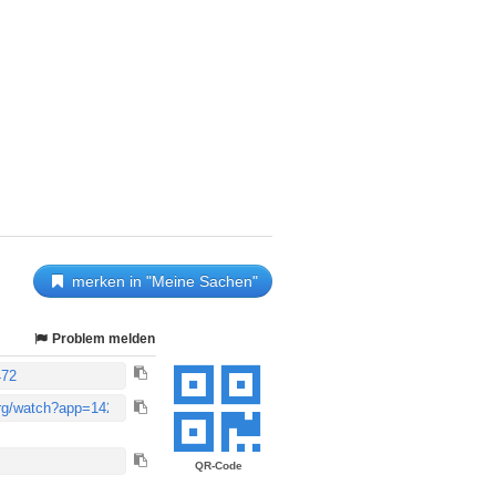
merken in "Meine Sachen"
Problem melden
QR-Code