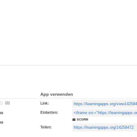
App verwenden
(0)
Link:
Einbetten:
ко
SCORM
ко
Teilen: