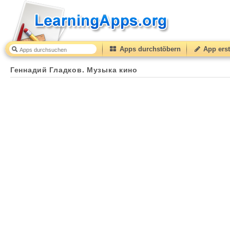
Apps durchstöbern
App erst
Геннадий Гладков. Музыка кино