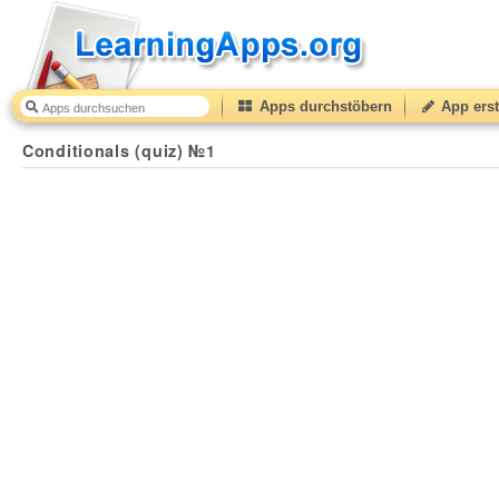
Apps durchstöbern
App erst
Conditionals (quiz) №1