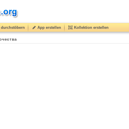
durchstöbern
App erstellen
Kollektion erstellen
рчества