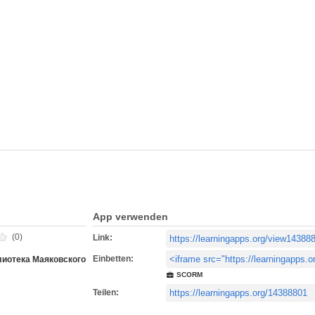
App verwenden
(0)
Link:
Einbetten:
иотека Маяковского
SCORM
Teilen: