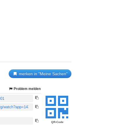
merken in "Meine Sachen"
Problem melden
QR-Code