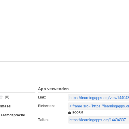
App verwenden
(0)
Link:
Einbetten:
armasel
SCORM
s Fremdsprache
Teilen: