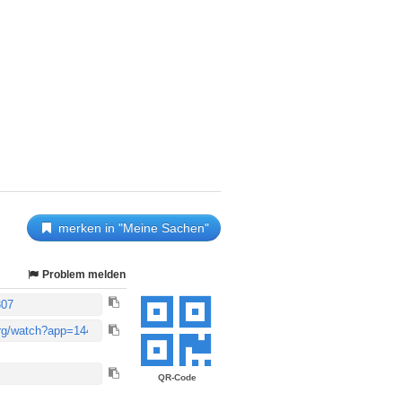
merken in "Meine Sachen"
Problem melden
QR-Code