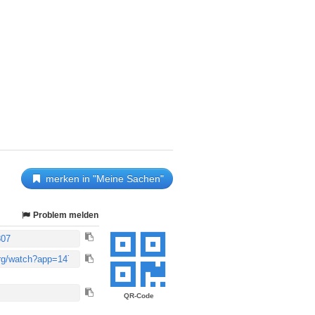
merken in "Meine Sachen"
Problem melden
QR-Code