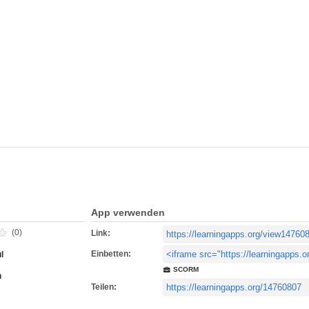
App verwenden
(0)
Link:
Einbetten:
l
SCORM
h
Teilen: