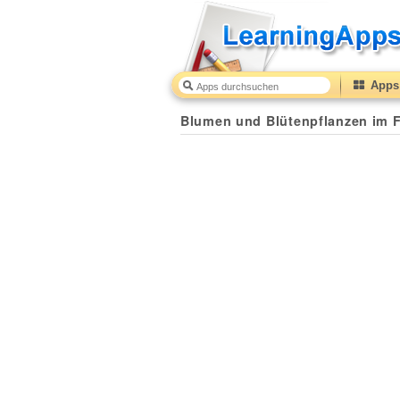
Apps 
Blumen und Blütenpflanzen im Frühling
48
(from
10
t
Blumen und Blütenpflanzen im F