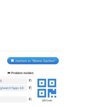
merken in "Meine Sachen"
Problem melden
QR-Code