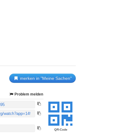
merken in "Meine Sachen"
Problem melden
QR-Code