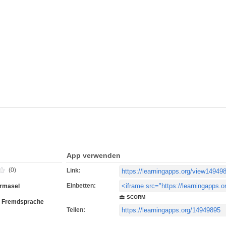
App verwenden
(0)
Link:
Einbetten:
armasel
SCORM
s Fremdsprache
Teilen: