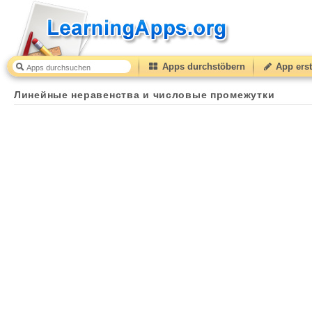
Apps durchstöbern
App erst
Линейные неравенства и числовые промежутки
50
Линейные неравенства и числовые промежутки