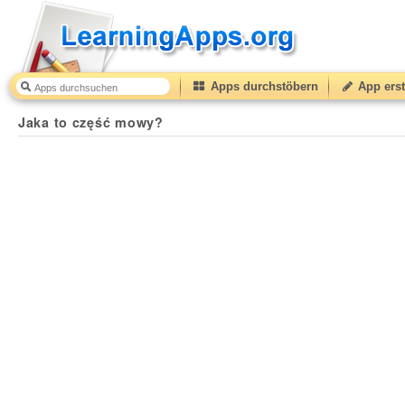
Apps durchstöbern
App erst
Jaka to część mowy?
41
(from
10
to
50
) based on
8
rat
Jaka to część mowy?