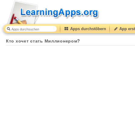
Apps durchstöbern
App erst
Кто хочет стать Миллионером?