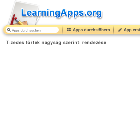
Apps durchstöbern
App erst
Tizedes törtek nagyság szerinti rendezése